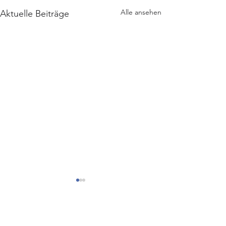
Alle ansehen
Aktuelle Beiträge
DMP Brustkrebs - Was
bringt's?
Interview in der Zeitschrift
1 Kommentar