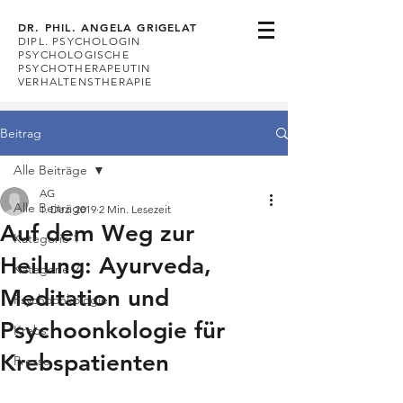
DR. PHIL. ANGELA GRIGELAT
DIPL. PSYCHOLOGIN
PSYCHOLOGISCHE
PSYCHOTHERAPEUTIN
VERHALTENSTHERAPIE
Beitrag
Alle Beiträge
AG
Alle Beiträge
1. Dez. 2019
2 Min. Lesezeit
Auf dem Weg zur
Kategorie 1
Heilung: Ayurveda,
Kategorie 2
Meditation und
Psychoonkologie
Psychoonkologie für
Krebs
Krebspatienten
Presse